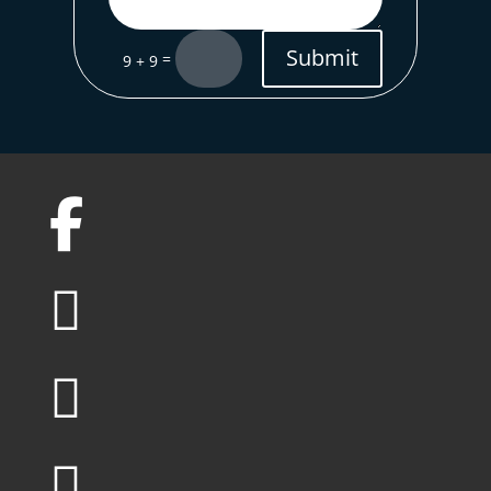
Submit
=
9 + 9



